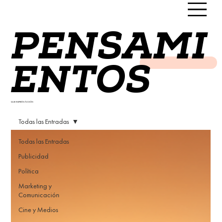
PENSAMI
ENTOS
QUE INSPIRAN ACCIÓN
Todas las Entradas
Todas las Entradas
Publicidad
Política
Marketing y
Comunicación
Cine y Medios