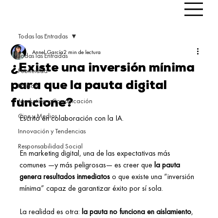
Todas las Entradas
Annel García
2 min de lectura
Todas las Entradas
¿Existe una inversión mínima
Publicidad
para que la pauta digital
Política
Marketing y Comunicación
funcione?
Cine y Medios
Escrito en colaboración con la IA.
Innovación y Tendencias
Responsabilidad Social
En marketing digital, una de las expectativas más 
comunes —y más peligrosas— es creer que 
la pauta 
genera resultados inmediatos
 o que existe una “inversión 
mínima” capaz de garantizar éxito por sí sola. 
La realidad es otra: 
la pauta no funciona en aislamiento
, 