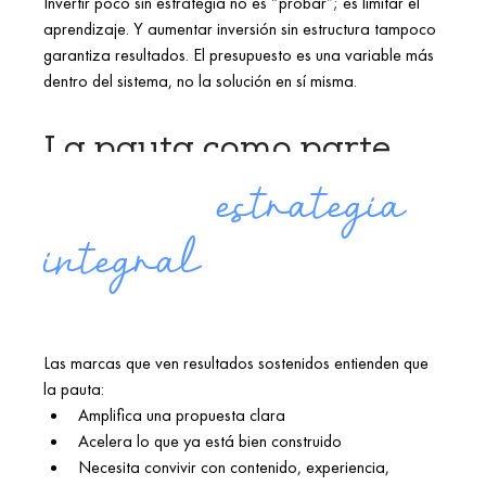
Invertir poco sin estrategia no es “probar”; es limitar el 
aprendizaje. Y aumentar inversión sin estructura tampoco 
garantiza resultados. El presupuesto es una variable más 
dentro del sistema, no la solución en sí misma. 
La pauta como parte 
				estrategia 
de una
integral
Las marcas que ven resultados sostenidos entienden que 
la pauta: 
Amplifica una propuesta clara 
Acelera lo que ya está bien construido 
Necesita convivir con contenido, experiencia, 