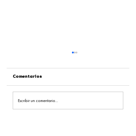
Comentarios
Escribir un comentario...
El verdadero costo de un ecosistema
digital desconectado