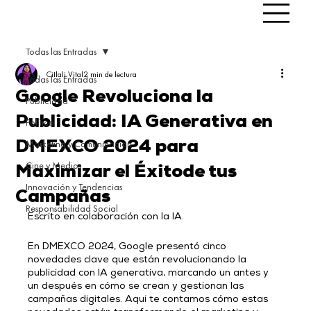
Todas las Entradas
Citlali Vital
2 min de lectura
Todas las Entradas
Google Revoluciona la
Publicidad
Publicidad: IA Generativa en
Política
Marketing y Comunicación
DMEXCO 2024 para
Cine y Medios
Maximizar el Éxitode tus
Innovación y Tendencias
Campañas
Responsabilidad Social
Escrito en colaboración con la IA.
En DMEXCO 2024, Google presentó cinco 
novedades clave que están revolucionando la 
publicidad con IA generativa, marcando un antes y 
un después en cómo se crean y gestionan las 
campañas digitales. Aquí te contamos cómo estas 