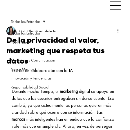
Todas las Entradas
Gala Olmos
2 min de lectura
Todas las Entradas
De la privacidad al valor,
Publicidad
marketing que respeta tus
Política
Marketing y Comunicación
datos
Cine y Medios
Escrito en colaboración con la IA.
Innovación y Tendencias
Responsabilidad Social
Durante mucho tiempo, el 
marketing
 digital se apoyó en 
datos que los usuarios entregaban sin darse cuenta. Eso 
cambió, ya que actualmente las personas quieren más 
claridad sobre qué ocurre con su información. Las 
marcas
 más inteligentes han entendido que la confianza 
vale más que un simple clic. Ahora, en vez de perseguir 