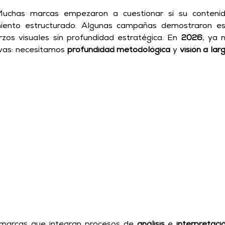
 Muchas marcas empezaron a cuestionar si su contenid
iento estructurado. Algunas campañas demostraron es
os visuales sin profundidad estratégica. 
En 
2026
, ya n
vas: necesitamos 
profundidad metodológica
 y 
visión a larg
arcas que integran procesos de 
análisis
 e 
interpretació