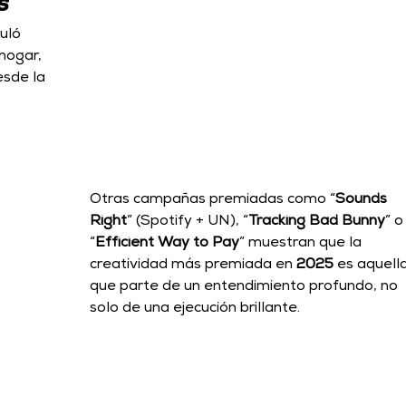
s”
culó 
hogar, 
sde la 
Otras campañas premiadas como “
Sounds 
Right
” (Spotify + UN), “
Tracking Bad Bunny
” o
“
Efficient Way to Pay
” muestran que la 
creatividad más premiada en 
2025
 es aquella
que parte de un entendimiento profundo, no 
solo de una ejecución brillante.