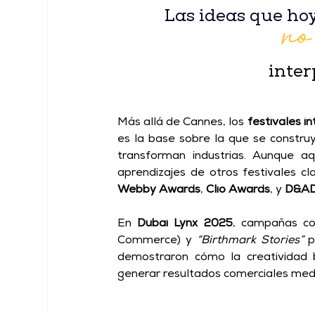
no
Las ideas que ho
inter
Más allá de Cannes, los 
festivales i
es la base sobre la que se constru
transforman industrias. Aunque a
aprendizajes de otros festivales c
Webby Awards
, 
Clio Awards
, y 
D&A
En 
Dubai Lynx 2025
, campañas c
Commerce) y 
“Birthmark Stories”
 
demostraron cómo la creatividad b
generar resultados comerciales medi