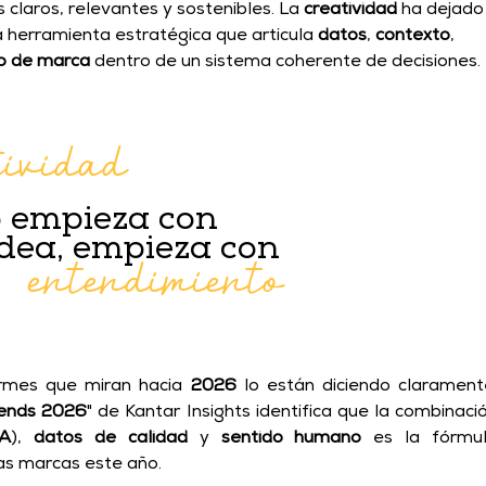
claros, relevantes y sostenibles. La 
creatividad
 ha dejado
a herramienta estratégica que articula 
datos
, 
contexto
, 
o de marca
 dentro de un sistema coherente de decisiones. 
tividad
 empieza con 
entendimiento
dea, empieza con
ormes que miran hacia 
2026
 lo están diciendo claramente
rends 2026
" de Kantar Insights identifica que la combinació
IA
), 
datos de calidad
 y 
sentido humano
 es la fórmul
las marcas este año. 