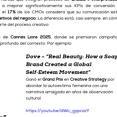
 a mejorar significativamente 
sus KPIs de conversión 
 el 
17 %
 de los CMOs considera que su comunicación est
etivos del negocio
. La diferencia está, casi siempre, en cóm
rte del proceso creativo. 
s de 
Cannes Lions 2025
, donde se premiaron campaña
profundo del contexto. Por ejemplo: 
Dove – “Real Beauty: How a Soap
Brand Created a Global 
Self‑Esteem 
Movement
”
Ganó el 
Grand Prix
 en 
Creative Strategy
 por 
abordar la autoestima femenina con una 
narrativa arraigada en años de observación 
cultural.
https://youtu.be/dWo_gypcazY