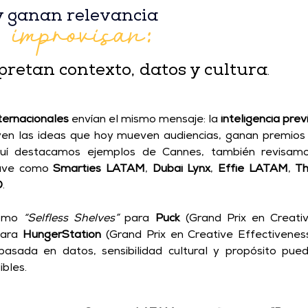
 improvisan:
y ganan relevancia
pretan contexto, datos y cultura
.
nternacionales
 envían el mismo mensaje: la 
inteligencia prev
yen las ideas que hoy mueven audiencias, ganan premios 
quí destacamos ejemplos de Cannes, también revisamo
lave como 
Smarties LATAM
, 
Dubai Lynx
, 
Effie LATAM
, 
Th
D
. 
omo 
“Selfless Shelves”
 para 
Puck
 (Grand Prix en Creativ
para 
HungerStation
 (Grand Prix en Creative Effectiveness
asada en datos, sensibilidad cultural y propósito pued
bles. 