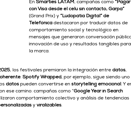
En 
Smarties LATAM
, campañas como 
“Pagar
con Visa desde el celu sin contacto, Garpa”
(Grand Prix) y 
“Ludopatía Digital” de 
Telefónica
 destacaron por traducir datos de 
comportamiento social y tecnológico en 
mensajes que generaron conversación pública
innovación de uso y resultados tangibles para
la marca.
2025
, los festivales premiaron la integración entre 
datos
, 
coherente
. 
Spotify Wrapped
, por ejemplo, sigue siendo uno
os 
datos 
pueden convertirse en 
storytelling emocional
. Y e
ron ese camino: campañas como “
Google Year in Search 
tilizaron comportamiento colectivo y análisis de tendencias 
personalizadas
 y 
viralizables
. 