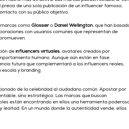
l precio de una sola publicación de un influencer famoso, 
ontacto con su público objetivo. 
e marcas como 
Glossier
 o 
Daniel Wellington
, que han basad
aboraciones con usuarios comunes que representan de 
 promueven. 
ción de
 influencers virtuales
, avatares creados por 
l comportamiento humano. Aunque aún están en fase 
ncia futura que complementará a los influencers reales, 
escala y branding. 
cionado de la celebridad al ciudadano común. Apostar por 
rentable, sino estratégico. Las marcas que buscan 
bles están encontrando en ellos una herramienta poderosa
y lealtad. En un mundo donde la autenticidad vende, ellos 