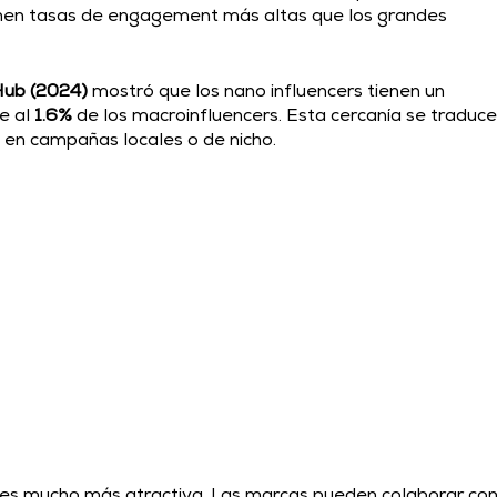
enen tasas de engagement más altas que los grandes 
Hub (2024)
 mostró que los nano influencers tienen un 
e al 
1.6%
 de los macroinfluencers. Esta cercanía se traduce
en campañas locales o de nicho. 
 es mucho más atractiva. Las marcas pueden colaborar con